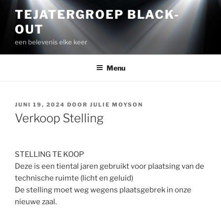
Spring
TEJATERGROEP BLACK-
naar
OUT
de
inhoud
een belevenis elke keer
Menu
GEPLAATST
JUNI 19, 2024
DOOR
JULIE MOYSON
OP
Verkoop Stelling
STELLING TE KOOP
Deze is een tiental jaren gebruikt voor plaatsing van de
technische ruimte (licht en geluid)
De stelling moet weg wegens plaatsgebrek in onze
nieuwe zaal.