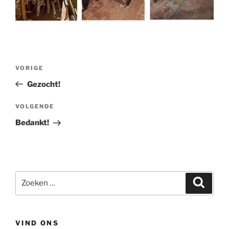
Berichtnavigatie
Vorig
VORIGE
bericht
Gezocht!
Volgend
VOLGENDE
bericht
Bedankt!
Zoeken
Zoeke
naar:
VIND ONS